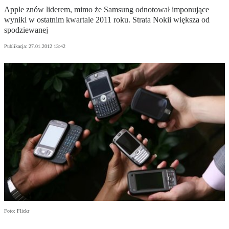
Apple znów liderem, mimo że Samsung odnotował imponujące
wyniki w ostatnim kwartale 2011 roku. Strata Nokii większa od
spodziewanej
Publikacja:
27.01.2012 13:42
Foto: Flickr