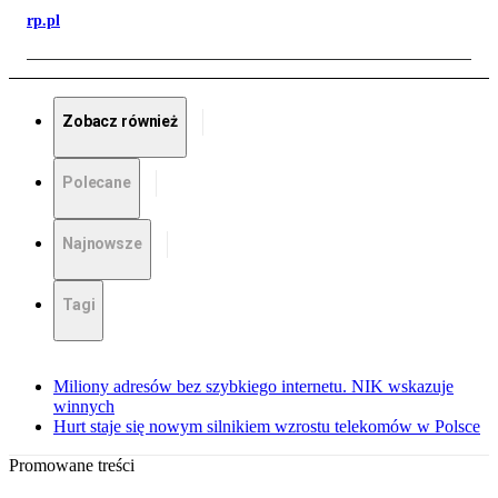
rp.pl
Zobacz również
Polecane
Najnowsze
Tagi
Miliony adresów bez szybkiego internetu. NIK wskazuje
winnych
Hurt staje się nowym silnikiem wzrostu telekomów w Polsce
Promowane treści