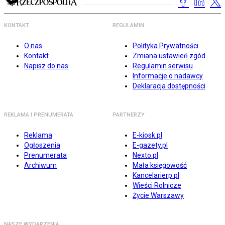
KONTAKT
REGULAMIN
O nas
Polityka Prywatności
Kontakt
Zmiana ustawień zgód
Napisz do nas
Regulamin serwisu
Informacje o nadawcy
Deklaracja dostępności
REKLAMA I PRENUMERATA
PARTNERZY
Reklama
E-kiosk.pl
Ogłoszenia
E-gazety.pl
Prenumerata
Nexto.pl
Archiwum
Mała księgowość
Kancelarierp.pl
Wieści Rolnicze
Życie Warszawy
NASZE WYDARZENIA