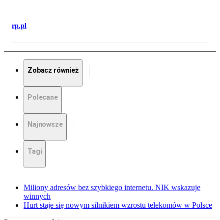
rp.pl
Zobacz również
Polecane
Najnowsze
Tagi
Miliony adresów bez szybkiego internetu. NIK wskazuje
winnych
Hurt staje się nowym silnikiem wzrostu telekomów w Polsce