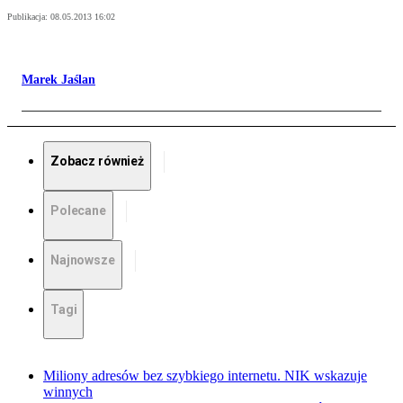
Publikacja:
08.05.2013 16:02
Marek Jaślan
Zobacz również
Polecane
Najnowsze
Tagi
Miliony adresów bez szybkiego internetu. NIK wskazuje
winnych