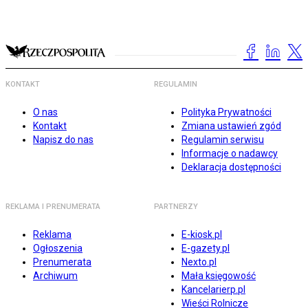
KONTAKT
REGULAMIN
O nas
Polityka Prywatności
Kontakt
Zmiana ustawień zgód
Napisz do nas
Regulamin serwisu
Informacje o nadawcy
Deklaracja dostępności
REKLAMA I PRENUMERATA
PARTNERZY
Reklama
E-kiosk.pl
Ogłoszenia
E-gazety.pl
Prenumerata
Nexto.pl
Archiwum
Mała księgowość
Kancelarierp.pl
Wieści Rolnicze