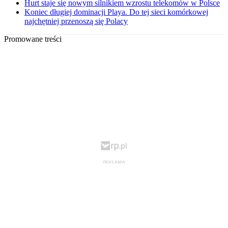
Hurt staje się nowym silnikiem wzrostu telekomów w Polsce
Koniec długiej dominacji Playa. Do tej sieci komórkowej
najchętniej przenoszą się Polacy
Promowane treści