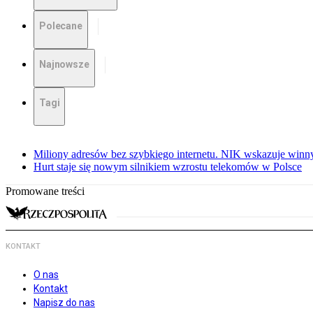
Polecane
Najnowsze
Tagi
Miliony adresów bez szybkiego internetu. NIK wskazuje winn
Hurt staje się nowym silnikiem wzrostu telekomów w Polsce
Promowane treści
KONTAKT
O nas
Kontakt
Napisz do nas