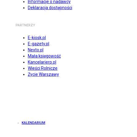
Informacje o nadawcy
Deklaracja dostępności
PARTNERZY
E-kiosk.pl
E-gazety.pl
Nexto.pl
Mała księgowość
Kancelarierp.pl
Wieści Rolnicze
Życie Warszawy
KALENDARIUM