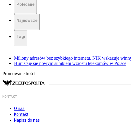
Polecane
Najnowsze
Tagi
Miliony adresów bez szybkiego internetu. NIK wskazuje winn
Hurt staje się nowym silnikiem wzrostu telekomów w Polsce
Promowane treści
KONTAKT
O nas
Kontakt
Napisz do nas