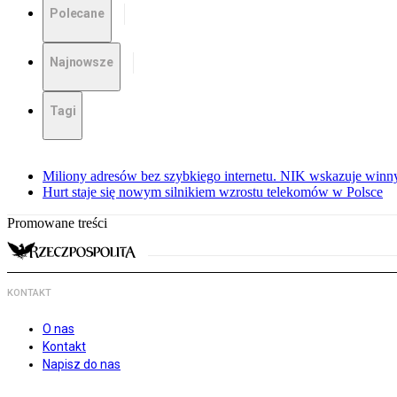
Polecane
Najnowsze
Tagi
Miliony adresów bez szybkiego internetu. NIK wskazuje winn
Hurt staje się nowym silnikiem wzrostu telekomów w Polsce
Promowane treści
KONTAKT
O nas
Kontakt
Napisz do nas