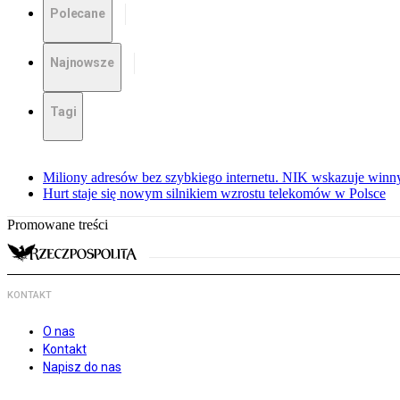
Polecane
Najnowsze
Tagi
Miliony adresów bez szybkiego internetu. NIK wskazuje winn
Hurt staje się nowym silnikiem wzrostu telekomów w Polsce
Promowane treści
KONTAKT
O nas
Kontakt
Napisz do nas