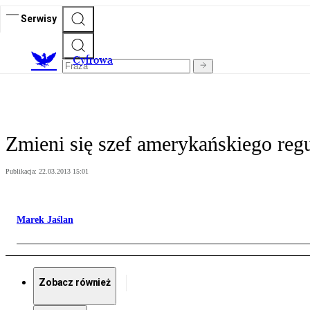
Serwisy
C
yfrowa
Zmieni się szef amerykańskiego reg
Publikacja:
22.03.2013 15:01
Marek Jaślan
Zobacz również