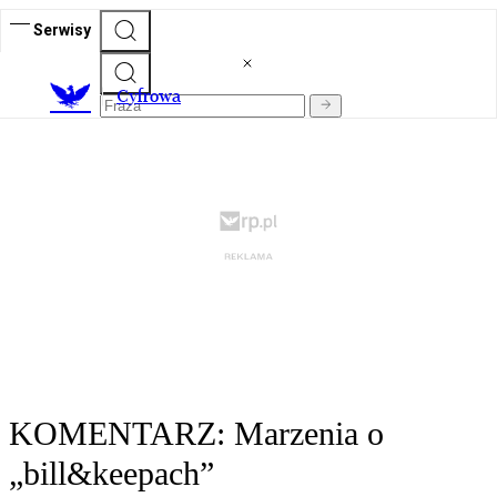
Serwisy
C
yfrowa
KOMENTARZ: Marzenia o
„bill&keepach”