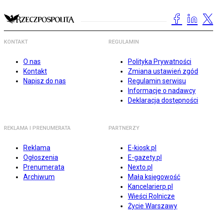
KONTAKT
REGULAMIN
O nas
Polityka Prywatności
Kontakt
Zmiana ustawień zgód
Napisz do nas
Regulamin serwisu
Informacje o nadawcy
Deklaracja dostępności
REKLAMA I PRENUMERATA
PARTNERZY
Reklama
E-kiosk.pl
Ogłoszenia
E-gazety.pl
Prenumerata
Nexto.pl
Archiwum
Mała księgowość
Kancelarierp.pl
Wieści Rolnicze
Życie Warszawy