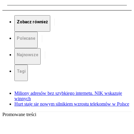
Zobacz również
Polecane
Najnowsze
Tagi
Miliony adresów bez szybkiego internetu. NIK wskazuje
winnych
Hurt staje się nowym silnikiem wzrostu telekomów w Polsce
Promowane treści