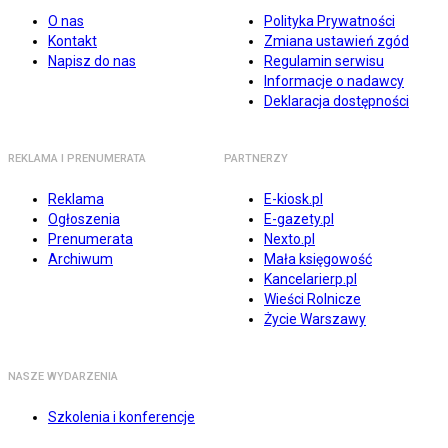
O nas
Polityka Prywatności
Kontakt
Zmiana ustawień zgód
Napisz do nas
Regulamin serwisu
Informacje o nadawcy
Deklaracja dostępności
REKLAMA I PRENUMERATA
PARTNERZY
Reklama
E-kiosk.pl
Ogłoszenia
E-gazety.pl
Prenumerata
Nexto.pl
Archiwum
Mała księgowość
Kancelarierp.pl
Wieści Rolnicze
Życie Warszawy
NASZE WYDARZENIA
Szkolenia i konferencje