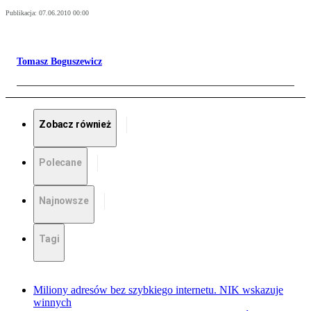
Publikacja:
07.06.2010 00:00
Tomasz Boguszewicz
Zobacz również
Polecane
Najnowsze
Tagi
Miliony adresów bez szybkiego internetu. NIK wskazuje
winnych