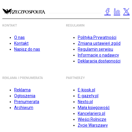
KONTAKT
REGULAMIN
O nas
Polityka Prywatności
Kontakt
Zmiana ustawień zgód
Napisz do nas
Regulamin serwisu
Informacje o nadawcy
Deklaracja dostępności
REKLAMA I PRENUMERATA
PARTNERZY
Reklama
E-kiosk.pl
Ogłoszenia
E-gazety.pl
Prenumerata
Nexto.pl
Archiwum
Mała księgowość
Kancelarierp.pl
Wieści Rolnicze
Życie Warszawy