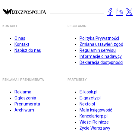
KONTAKT
REGULAMIN
O nas
Polityka Prywatności
Kontakt
Zmiana ustawień zgód
Napisz do nas
Regulamin serwisu
Informacje o nadawcy
Deklaracja dostępności
REKLAMA I PRENUMERATA
PARTNERZY
Reklama
E-kiosk.pl
Ogłoszenia
E-gazety.pl
Prenumerata
Nexto.pl
Archiwum
Mała księgowość
Kancelarierp.pl
Wieści Rolnicze
Życie Warszawy