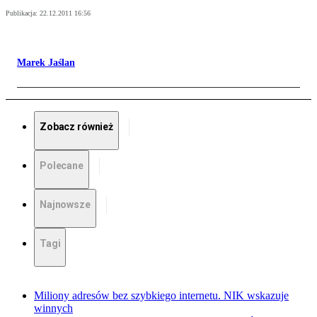
Publikacja:
22.12.2011 16:56
Marek Jaślan
Zobacz również
Polecane
Najnowsze
Tagi
Miliony adresów bez szybkiego internetu. NIK wskazuje
winnych