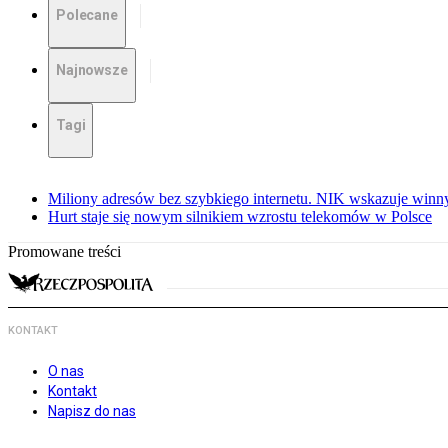
Polecane
Najnowsze
Tagi
Miliony adresów bez szybkiego internetu. NIK wskazuje winn
Hurt staje się nowym silnikiem wzrostu telekomów w Polsce
Promowane treści
KONTAKT
O nas
Kontakt
Napisz do nas