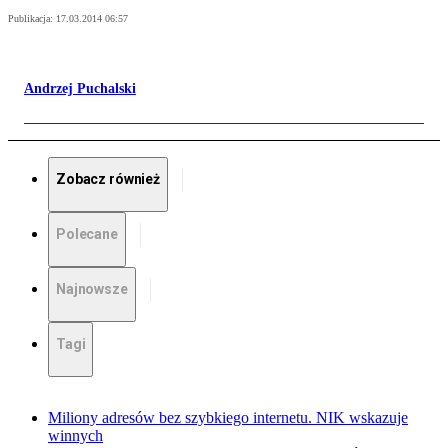
Publikacja:
17.03.2014 06:57
Andrzej Puchalski
Zobacz również
Polecane
Najnowsze
Tagi
Miliony adresów bez szybkiego internetu. NIK wskazuje
winnych