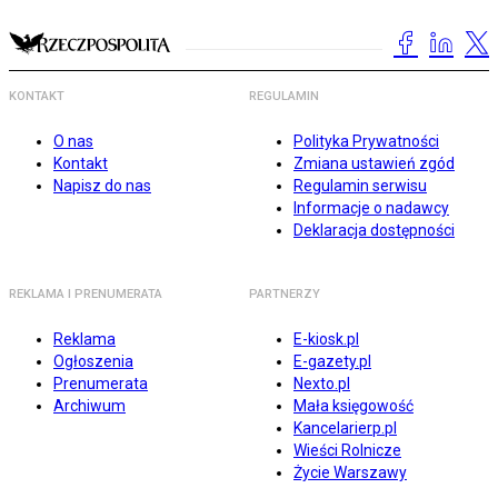
KONTAKT
REGULAMIN
O nas
Polityka Prywatności
Kontakt
Zmiana ustawień zgód
Napisz do nas
Regulamin serwisu
Informacje o nadawcy
Deklaracja dostępności
REKLAMA I PRENUMERATA
PARTNERZY
Reklama
E-kiosk.pl
Ogłoszenia
E-gazety.pl
Prenumerata
Nexto.pl
Archiwum
Mała księgowość
Kancelarierp.pl
Wieści Rolnicze
Życie Warszawy