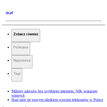
rp.pl
Zobacz również
Polecane
Najnowsze
Tagi
Miliony adresów bez szybkiego internetu. NIK wskazuje
winnych
Hurt staje się nowym silnikiem wzrostu telekomów w Polsce