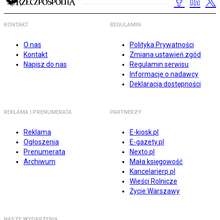
KONTAKT
REGULAMIN
O nas
Polityka Prywatności
Kontakt
Zmiana ustawień zgód
Napisz do nas
Regulamin serwisu
Informacje o nadawcy
Deklaracja dostępności
REKLAMA I PRENUMERATA
PARTNERZY
Reklama
E-kiosk.pl
Ogłoszenia
E-gazety.pl
Prenumerata
Nexto.pl
Archiwum
Mała księgowość
Kancelarierp.pl
Wieści Rolnicze
Życie Warszawy
NASZE WYDARZENIA