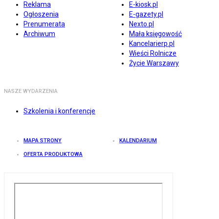
Reklama
E-kiosk.pl
Ogłoszenia
E-gazety.pl
Prenumerata
Nexto.pl
Archiwum
Mała księgowość
Kancelarierp.pl
Wieści Rolnicze
Życie Warszawy
NASZE WYDARZENIA
Szkolenia i konferencje
MAPA STRONY
KALENDARIUM
OFERTA PRODUKTOWA