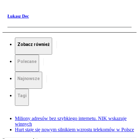
Łukasz Dec
Zobacz również
Polecane
Najnowsze
Tagi
Miliony adresów bez szybkiego internetu. NIK wskazuje
winnych
Hurt staje się nowym silnikiem wzrostu telekomów w Polsce