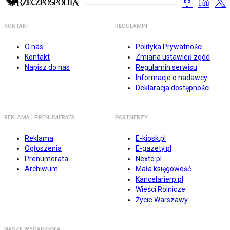
KONTAKT
REGULAMIN
O nas
Polityka Prywatności
Kontakt
Zmiana ustawień zgód
Napisz do nas
Regulamin serwisu
Informacje o nadawcy
Deklaracja dostępności
REKLAMA I PRENUMERATA
PARTNERZY
Reklama
E-kiosk.pl
Ogłoszenia
E-gazety.pl
Prenumerata
Nexto.pl
Archiwum
Mała księgowość
Kancelarierp.pl
Wieści Rolnicze
Życie Warszawy
NASZE WYDARZENIA