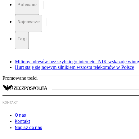
Polecane
Najnowsze
Tagi
Miliony adresów bez szybkiego internetu. NIK wskazuje winn
Hurt staje się nowym silnikiem wzrostu telekomów w Polsce
Promowane treści
KONTAKT
O nas
Kontakt
Napisz do nas