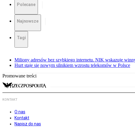
Polecane
Najnowsze
Tagi
Miliony adresów bez szybkiego internetu. NIK wskazuje winn
Hurt staje się nowym silnikiem wzrostu telekomów w Polsce
Promowane treści
KONTAKT
O nas
Kontakt
Napisz do nas