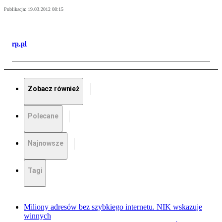
Publikacja:
19.03.2012 08:15
rp.pl
Zobacz również
Polecane
Najnowsze
Tagi
Miliony adresów bez szybkiego internetu. NIK wskazuje
winnych