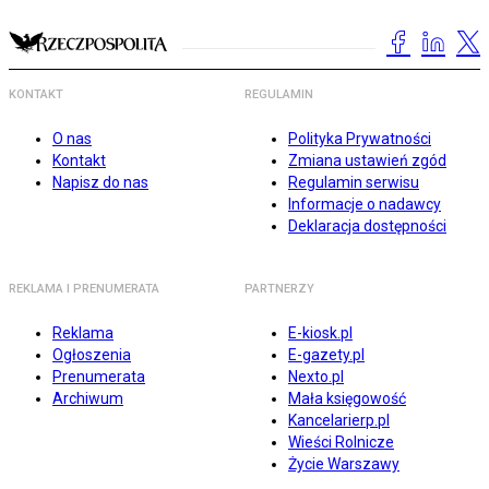
KONTAKT
REGULAMIN
O nas
Polityka Prywatności
Kontakt
Zmiana ustawień zgód
Napisz do nas
Regulamin serwisu
Informacje o nadawcy
Deklaracja dostępności
REKLAMA I PRENUMERATA
PARTNERZY
Reklama
E-kiosk.pl
Ogłoszenia
E-gazety.pl
Prenumerata
Nexto.pl
Archiwum
Mała księgowość
Kancelarierp.pl
Wieści Rolnicze
Życie Warszawy