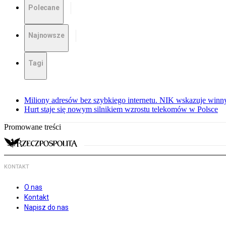
Polecane
Najnowsze
Tagi
Miliony adresów bez szybkiego internetu. NIK wskazuje winn
Hurt staje się nowym silnikiem wzrostu telekomów w Polsce
Promowane treści
KONTAKT
O nas
Kontakt
Napisz do nas