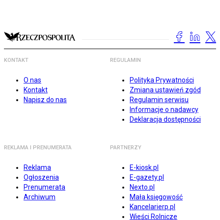
KONTAKT
REGULAMIN
O nas
Polityka Prywatności
Kontakt
Zmiana ustawień zgód
Napisz do nas
Regulamin serwisu
Informacje o nadawcy
Deklaracja dostępności
REKLAMA I PRENUMERATA
PARTNERZY
Reklama
E-kiosk.pl
Ogłoszenia
E-gazety.pl
Prenumerata
Nexto.pl
Archiwum
Mała księgowość
Kancelarierp.pl
Wieści Rolnicze