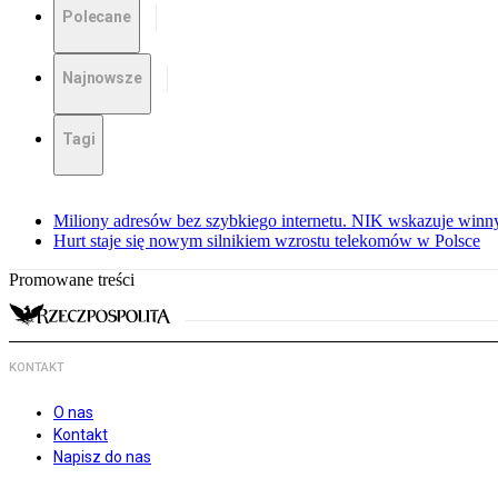
Polecane
Najnowsze
Tagi
Miliony adresów bez szybkiego internetu. NIK wskazuje winn
Hurt staje się nowym silnikiem wzrostu telekomów w Polsce
Promowane treści
KONTAKT
O nas
Kontakt
Napisz do nas