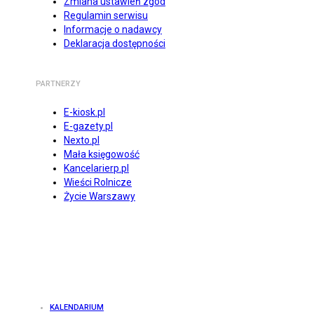
Zmiana ustawień zgód
Regulamin serwisu
Informacje o nadawcy
Deklaracja dostępności
PARTNERZY
E-kiosk.pl
E-gazety.pl
Nexto.pl
Mała księgowość
Kancelarierp.pl
Wieści Rolnicze
Życie Warszawy
KALENDARIUM