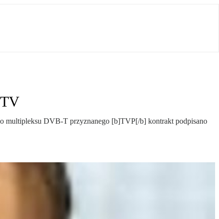
u TV
iego multipleksu DVB-T przyznanego [b]TVP[/b] kontrakt podpisano