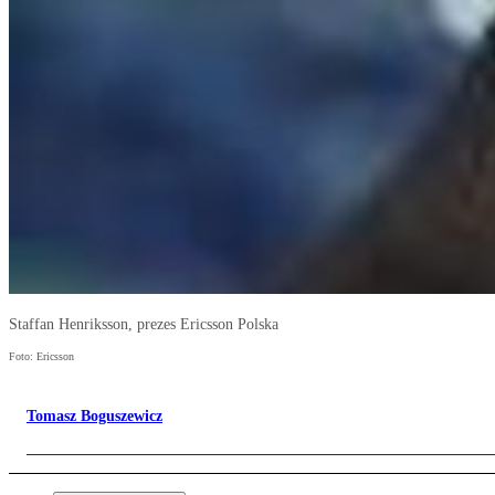
Staffan Henriksson, prezes Ericsson Polska
Foto: Ericsson
Tomasz Boguszewicz