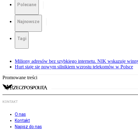
Polecane
Najnowsze
Tagi
Miliony adresów bez szybkiego internetu. NIK wskazuje winn
Hurt staje się nowym silnikiem wzrostu telekomów w Polsce
Promowane treści
KONTAKT
O nas
Kontakt
Napisz do nas