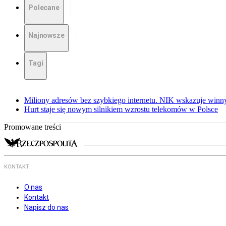
Polecane
Najnowsze
Tagi
Miliony adresów bez szybkiego internetu. NIK wskazuje winn
Hurt staje się nowym silnikiem wzrostu telekomów w Polsce
Promowane treści
KONTAKT
O nas
Kontakt
Napisz do nas