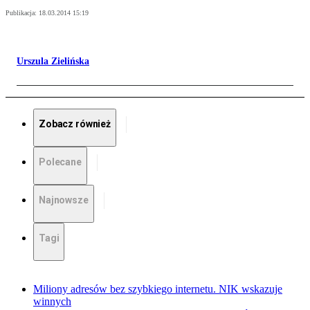
Publikacja:
18.03.2014 15:19
Urszula Zielińska
Zobacz również
Polecane
Najnowsze
Tagi
Miliony adresów bez szybkiego internetu. NIK wskazuje
winnych