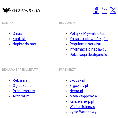
KONTAKT
REGULAMIN
O nas
Polityka Prywatności
Kontakt
Zmiana ustawień zgód
Napisz do nas
Regulamin serwisu
Informacje o nadawcy
Deklaracja dostępności
REKLAMA I PRENUMERATA
PARTNERZY
Reklama
E-kiosk.pl
Ogłoszenia
E-gazety.pl
Prenumerata
Nexto.pl
Archiwum
Mała księgowość
Kancelarierp.pl
Wieści Rolnicze
Życie Warszawy