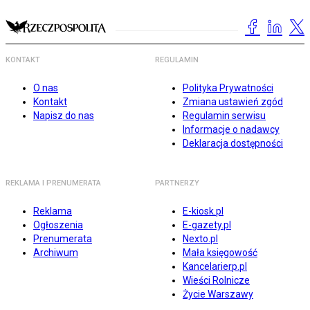
KONTAKT
REGULAMIN
O nas
Polityka Prywatności
Kontakt
Zmiana ustawień zgód
Napisz do nas
Regulamin serwisu
Informacje o nadawcy
Deklaracja dostępności
REKLAMA I PRENUMERATA
PARTNERZY
Reklama
E-kiosk.pl
Ogłoszenia
E-gazety.pl
Prenumerata
Nexto.pl
Archiwum
Mała księgowość
Kancelarierp.pl
Wieści Rolnicze
Życie Warszawy