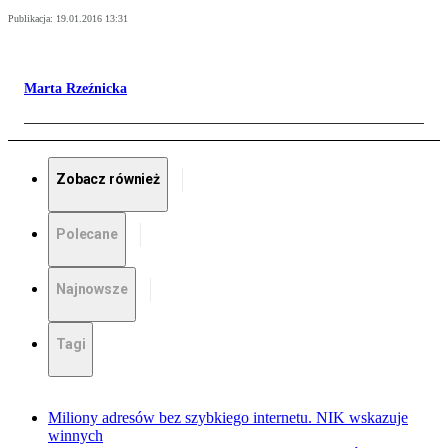
Publikacja:
19.01.2016 13:31
Marta Rzeźnicka
Zobacz również
Polecane
Najnowsze
Tagi
Miliony adresów bez szybkiego internetu. NIK wskazuje
winnych