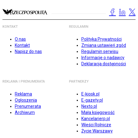
KONTAKT
REGULAMIN
O nas
Polityka Prywatności
Kontakt
Zmiana ustawień zgód
Napisz do nas
Regulamin serwisu
Informacje o nadawcy
Deklaracja dostępności
REKLAMA I PRENUMERATA
PARTNERZY
Reklama
E-kiosk.pl
Ogłoszenia
E-gazety.pl
Prenumerata
Nexto.pl
Archiwum
Mała księgowość
Kancelarierp.pl
Wieści Rolnicze
Życie Warszawy