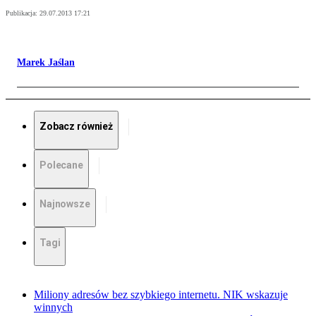
Publikacja:
29.07.2013 17:21
Marek Jaślan
Zobacz również
Polecane
Najnowsze
Tagi
Miliony adresów bez szybkiego internetu. NIK wskazuje
winnych