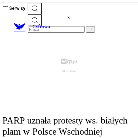
Serwisy
C
yfrowa
PARP uznała protesty ws. białych
plam w Polsce Wschodniej