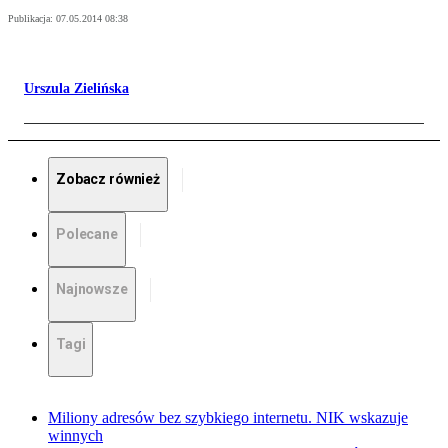
Publikacja:
07.05.2014 08:38
Urszula Zielińska
Zobacz również
Polecane
Najnowsze
Tagi
Miliony adresów bez szybkiego internetu. NIK wskazuje
winnych