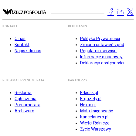
KONTAKT
REGULAMIN
O nas
Polityka Prywatności
Kontakt
Zmiana ustawień zgód
Napisz do nas
Regulamin serwisu
Informacje o nadawcy
Deklaracja dostępności
REKLAMA I PRENUMERATA
PARTNERZY
Reklama
E-kiosk.pl
Ogłoszenia
E-gazety.pl
Prenumerata
Nexto.pl
Archiwum
Mała księgowość
Kancelarierp.pl
Wieści Rolnicze
Życie Warszawy