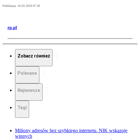
Publikacja:
16.03.2018 07:30
rp.pl
Zobacz również
Polecane
Najnowsze
Tagi
Miliony adresów bez szybkiego internetu. NIK wskazuje
winnych