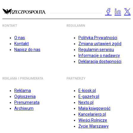
KONTAKT
REGULAMIN
O nas
Polityka Prywatności
Kontakt
Zmiana ustawień zgód
Napisz do nas
Regulamin serwisu
Informacje o nadawcy
Deklaracja dostępności
REKLAMA I PRENUMERATA
PARTNERZY
Reklama
E-kiosk.pl
Ogłoszenia
E-gazety.pl
Prenumerata
Nexto.pl
Archiwum
Mała księgowość
Kancelarierp.pl
Wieści Rolnicze
Życie Warszawy