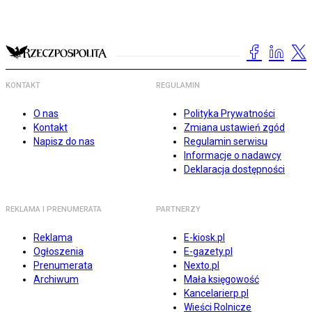
KONTAKT
REGULAMIN
O nas
Polityka Prywatności
Kontakt
Zmiana ustawień zgód
Napisz do nas
Regulamin serwisu
Informacje o nadawcy
Deklaracja dostępności
REKLAMA I PRENUMERATA
PARTNERZY
Reklama
E-kiosk.pl
Ogłoszenia
E-gazety.pl
Prenumerata
Nexto.pl
Archiwum
Mała księgowość
Kancelarierp.pl
Wieści Rolnicze