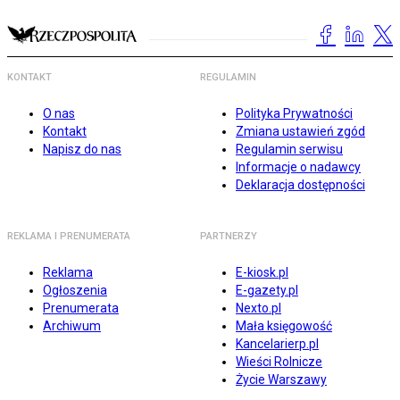
KONTAKT
REGULAMIN
O nas
Polityka Prywatności
Kontakt
Zmiana ustawień zgód
Napisz do nas
Regulamin serwisu
Informacje o nadawcy
Deklaracja dostępności
REKLAMA I PRENUMERATA
PARTNERZY
Reklama
E-kiosk.pl
Ogłoszenia
E-gazety.pl
Prenumerata
Nexto.pl
Archiwum
Mała księgowość
Kancelarierp.pl
Wieści Rolnicze
Życie Warszawy