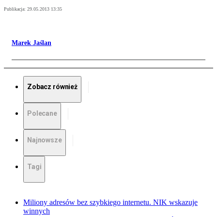
Publikacja:
29.05.2013 13:35
Marek Jaślan
Zobacz również
Polecane
Najnowsze
Tagi
Miliony adresów bez szybkiego internetu. NIK wskazuje
winnych