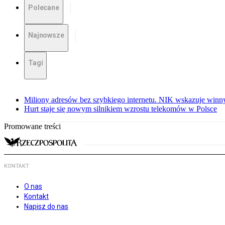
Polecane
Najnowsze
Tagi
Miliony adresów bez szybkiego internetu. NIK wskazuje winn
Hurt staje się nowym silnikiem wzrostu telekomów w Polsce
Promowane treści
KONTAKT
O nas
Kontakt
Napisz do nas