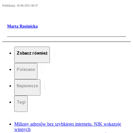
Publikacja:
18.08.2015 08:37
Marta Rzeźnicka
Zobacz również
Polecane
Najnowsze
Tagi
Miliony adresów bez szybkiego internetu. NIK wskazuje
winnych