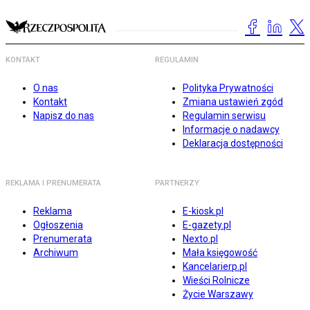
KONTAKT
REGULAMIN
O nas
Polityka Prywatności
Kontakt
Zmiana ustawień zgód
Napisz do nas
Regulamin serwisu
Informacje o nadawcy
Deklaracja dostępności
REKLAMA I PRENUMERATA
PARTNERZY
Reklama
E-kiosk.pl
Ogłoszenia
E-gazety.pl
Prenumerata
Nexto.pl
Archiwum
Mała księgowość
Kancelarierp.pl
Wieści Rolnicze
Życie Warszawy