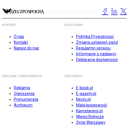
KONTAKT
REGULAMIN
O nas
Polityka Prywatności
Kontakt
Zmiana ustawień zgód
Napisz do nas
Regulamin serwisu
Informacje o nadawcy
Deklaracja dostępności
REKLAMA I PRENUMERATA
PARTNERZY
Reklama
E-kiosk.pl
Ogłoszenia
E-gazety.pl
Prenumerata
Nexto.pl
Archiwum
Mała księgowość
Kancelarierp.pl
Wieści Rolnicze
Życie Warszawy