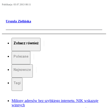
Publikacja:
03.07.2013 08:11
Urszula Zielińska
Zobacz również
Polecane
Najnowsze
Tagi
Miliony adresów bez szybkiego internetu. NIK wskazuje
winnych