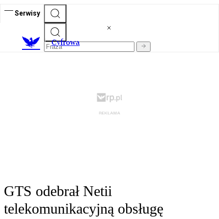
Serwisy
C
yfrowa
GTS odebrał Netii
telekomunikacyjną obsługę