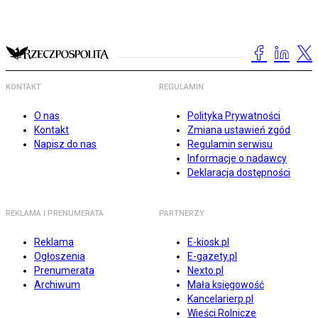
KONTAKT
REGULAMIN
O nas
Polityka Prywatności
Kontakt
Zmiana ustawień zgód
Napisz do nas
Regulamin serwisu
Informacje o nadawcy
Deklaracja dostępności
REKLAMA I PRENUMERATA
PARTNERZY
Reklama
E-kiosk.pl
Ogłoszenia
E-gazety.pl
Prenumerata
Nexto.pl
Archiwum
Mała księgowość
Kancelarierp.pl
Wieści Rolnicze