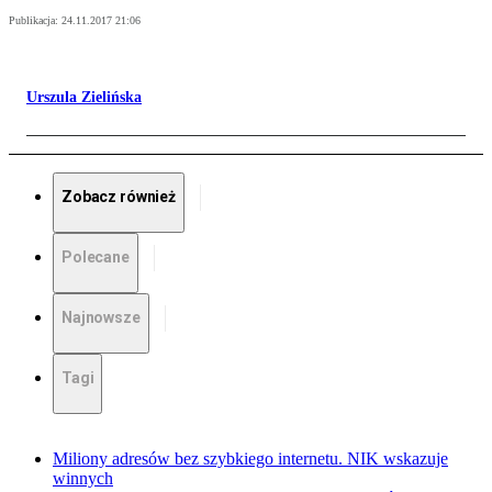
Publikacja:
24.11.2017 21:06
Urszula Zielińska
Zobacz również
Polecane
Najnowsze
Tagi
Miliony adresów bez szybkiego internetu. NIK wskazuje
winnych