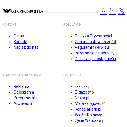
KONTAKT
REGULAMIN
O nas
Polityka Prywatności
Kontakt
Zmiana ustawień zgód
Napisz do nas
Regulamin serwisu
Informacje o nadawcy
Deklaracja dostępności
REKLAMA I PRENUMERATA
PARTNERZY
Reklama
E-kiosk.pl
Ogłoszenia
E-gazety.pl
Prenumerata
Nexto.pl
Archiwum
Mała księgowość
Kancelarierp.pl
Wieści Rolnicze
Życie Warszawy