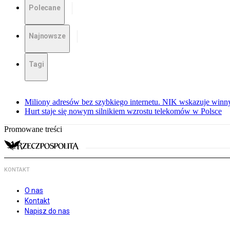
Polecane
Najnowsze
Tagi
Miliony adresów bez szybkiego internetu. NIK wskazuje winn
Hurt staje się nowym silnikiem wzrostu telekomów w Polsce
Promowane treści
KONTAKT
O nas
Kontakt
Napisz do nas