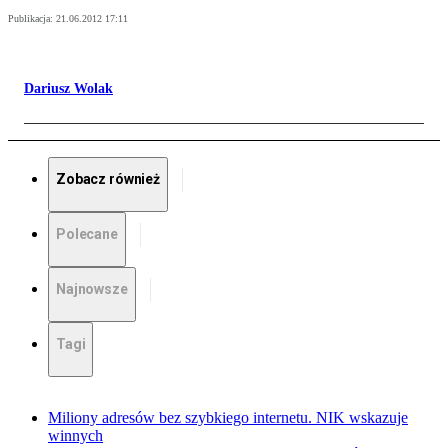
Publikacja:
21.06.2012 17:11
Dariusz Wolak
Zobacz również
Polecane
Najnowsze
Tagi
Miliony adresów bez szybkiego internetu. NIK wskazuje
winnych