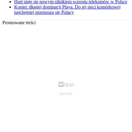
Hurt staje się nowym silnikiem wzrostu telekomów w Polsce
Koniec długiej dominacji Playa. Do tej sieci komórkowej
najchętniej przenoszą się Polacy
Promowane treści