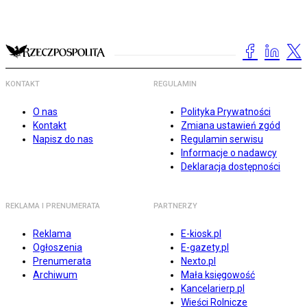
KONTAKT
REGULAMIN
O nas
Polityka Prywatności
Kontakt
Zmiana ustawień zgód
Napisz do nas
Regulamin serwisu
Informacje o nadawcy
Deklaracja dostępności
REKLAMA I PRENUMERATA
PARTNERZY
Reklama
E-kiosk.pl
Ogłoszenia
E-gazety.pl
Prenumerata
Nexto.pl
Archiwum
Mała księgowość
Kancelarierp.pl
Wieści Rolnicze