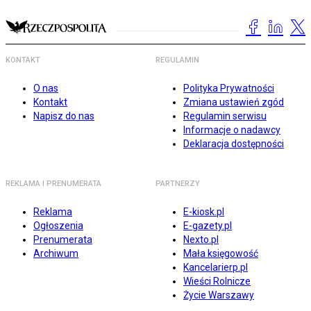
KONTAKT
REGULAMIN
O nas
Polityka Prywatności
Kontakt
Zmiana ustawień zgód
Napisz do nas
Regulamin serwisu
Informacje o nadawcy
Deklaracja dostępności
REKLAMA I PRENUMERATA
PARTNERZY
Reklama
E-kiosk.pl
Ogłoszenia
E-gazety.pl
Prenumerata
Nexto.pl
Archiwum
Mała księgowość
Kancelarierp.pl
Wieści Rolnicze
Życie Warszawy