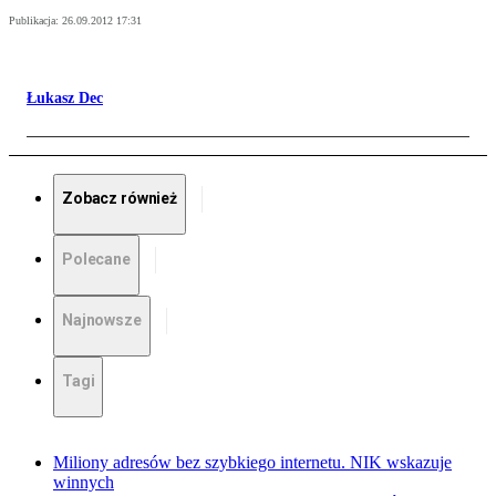
Publikacja:
26.09.2012 17:31
Łukasz Dec
Zobacz również
Polecane
Najnowsze
Tagi
Miliony adresów bez szybkiego internetu. NIK wskazuje
winnych