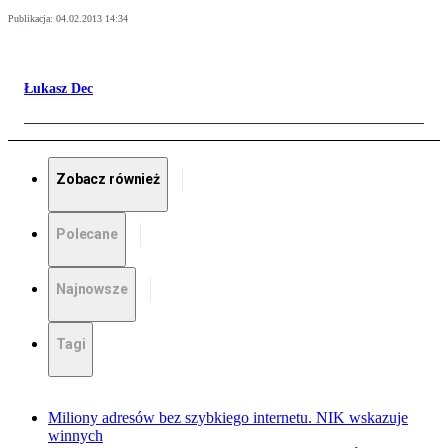
Publikacja:
04.02.2013 14:34
Łukasz Dec
Zobacz również
Polecane
Najnowsze
Tagi
Miliony adresów bez szybkiego internetu. NIK wskazuje
winnych