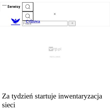
Serwisy
C
yfrowa
Za tydzień startuje inwentaryzacja
sieci