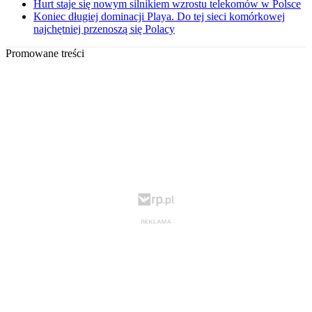
Hurt staje się nowym silnikiem wzrostu telekomów w Polsce
Koniec długiej dominacji Playa. Do tej sieci komórkowej
najchętniej przenoszą się Polacy
Promowane treści