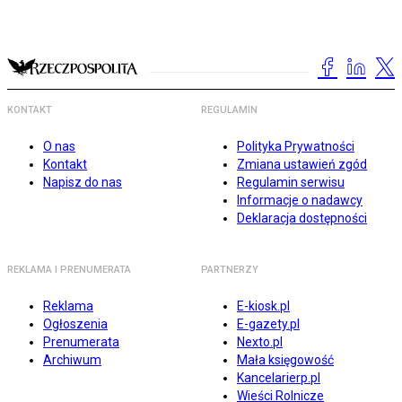
KONTAKT
REGULAMIN
O nas
Polityka Prywatności
Kontakt
Zmiana ustawień zgód
Napisz do nas
Regulamin serwisu
Informacje o nadawcy
Deklaracja dostępności
REKLAMA I PRENUMERATA
PARTNERZY
Reklama
E-kiosk.pl
Ogłoszenia
E-gazety.pl
Prenumerata
Nexto.pl
Archiwum
Mała księgowość
Kancelarierp.pl
Wieści Rolnicze