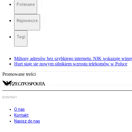
Polecane
Najnowsze
Tagi
Miliony adresów bez szybkiego internetu. NIK wskazuje winn
Hurt staje się nowym silnikiem wzrostu telekomów w Polsce
Promowane treści
KONTAKT
O nas
Kontakt
Napisz do nas