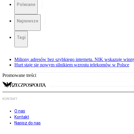
Polecane
Najnowsze
Tagi
Miliony adresów bez szybkiego internetu. NIK wskazuje winn
Hurt staje się nowym silnikiem wzrostu telekomów w Polsce
Promowane treści
KONTAKT
O nas
Kontakt
Napisz do nas