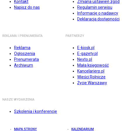
Kontakt
Zmiana ustawień zgód
Napisz do nas
Regulamin serwisu
Informacje o nadawcy
Deklaracja dostępności
REKLAMA I PRENUMERATA
PARTNERZY
Reklama
E-kiosk.pl
Ogłoszenia
E-gazety.pl
Prenumerata
Nexto.pl
Archiwum
Mała księgowość
Kancelarierp.pl
Wieści Rolnicze
Życie Warszawy
NASZE WYDARZENIA
Szkolenia i konferencje
MAPA STRONY
KALENDARIUM