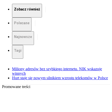
Zobacz również
Polecane
Najnowsze
Tagi
Miliony adresów bez szybkiego internetu. NIK wskazuje
winnych
Hurt staje się nowym silnikiem wzrostu telekomów w Polsce
Promowane treści