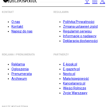
KONTAKT
REGULAMIN
O nas
Polityka Prywatności
Kontakt
Zmiana ustawień zgód
Napisz do nas
Regulamin serwisu
Informacje o nadawcy
Deklaracja dostępności
REKLAMA I PRENUMERATA
PARTNERZY
Reklama
E-kiosk.pl
Ogłoszenia
E-gazety.pl
Prenumerata
Nexto.pl
Archiwum
Mała księgowość
Kancelarierp.pl
Wieści Rolnicze
Życie Warszawy
NASZE WYDARZENIA