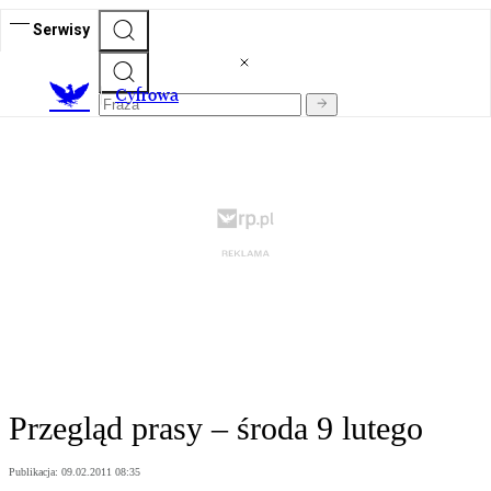
Serwisy
C
yfrowa
Przegląd prasy – środa 9 lutego
Publikacja:
09.02.2011 08:35