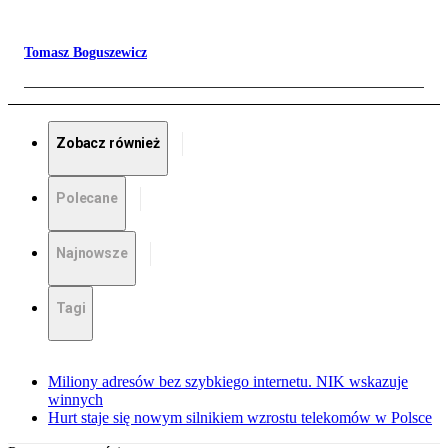
Tomasz Boguszewicz
Zobacz również
Polecane
Najnowsze
Tagi
Miliony adresów bez szybkiego internetu. NIK wskazuje
winnych
Hurt staje się nowym silnikiem wzrostu telekomów w Polsce