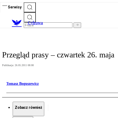
Serwisy
C
yfrowa
Przegląd prasy – czwartek 26. maja
Publikacja:
26.05.2011 08:08
Tomasz Boguszewicz
Zobacz również