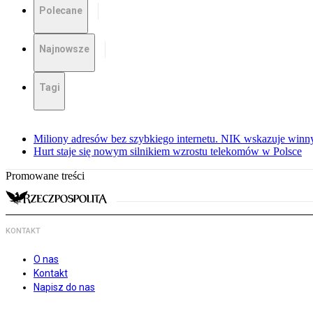
Polecane
Najnowsze
Tagi
Miliony adresów bez szybkiego internetu. NIK wskazuje winn
Hurt staje się nowym silnikiem wzrostu telekomów w Polsce
Promowane treści
KONTAKT
O nas
Kontakt
Napisz do nas