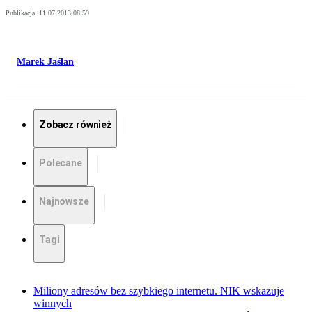
Publikacja:
11.07.2013 08:59
Marek Jaślan
Zobacz również
Polecane
Najnowsze
Tagi
Miliony adresów bez szybkiego internetu. NIK wskazuje
winnych