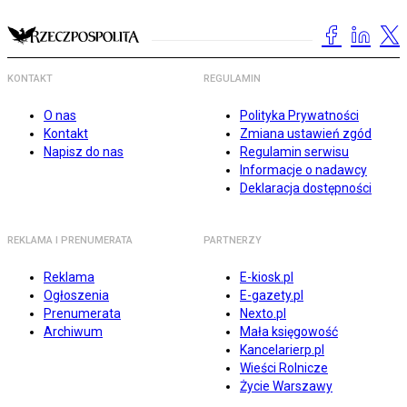
KONTAKT
REGULAMIN
O nas
Polityka Prywatności
Kontakt
Zmiana ustawień zgód
Napisz do nas
Regulamin serwisu
Informacje o nadawcy
Deklaracja dostępności
REKLAMA I PRENUMERATA
PARTNERZY
Reklama
E-kiosk.pl
Ogłoszenia
E-gazety.pl
Prenumerata
Nexto.pl
Archiwum
Mała księgowość
Kancelarierp.pl
Wieści Rolnicze
Życie Warszawy