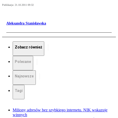
Publikacja:
21.10.2011 09:32
Aleksandra Stanisławska
Zobacz również
Polecane
Najnowsze
Tagi
Miliony adresów bez szybkiego internetu. NIK wskazuje
winnych